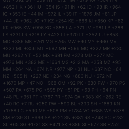
GW +592 GY +509 HT +672 HM +379 VA +504 HN
+852 HK +36 HU +354 IS +91 IN +62 ID +98 IR +964
IQ +353 IE +44 IM +972 IL +39 IT +1876 JM +81 JP
+44 JE +962 JO +7 KZ +254 KE +686 KI +850 KP +82
KR +965 KW +996 KG +856 LA +371 LV +961 LB +266
LS +231 LR +218 LY +423 LI +370 LT +352 LU +853
MO +389 MK +261 MG +265 MW +60 MY +960 MV
+223 ML +356 MT +692 MH +596 MQ +222 MR +230
MU +262 YT +52 MX +691 FM +373 MD +377 MC
+976 MN +382 ME +1664 MS +212 MA +258 MZ +95
MM +264 NA +674 NR +977 NP +31 NL +687 NC +64
NZ +505 NI +227 NE +234 NG +683 NU +672 NF
+1670 MP +47 NO +968 OM +92 PK +680 PW +970 PS
+507 PA +675 PG +595 PY +51 PE +63 PH +64 PN
+48 PL +351 PT +1787 PR +974 QA +383 XK +262 RE
+40 RO +7 RU +250 RW +590 BL +290 SH +1869 KN
+1758 LC +590 MF +508 PM +1784 VC +685 WS +378
SM +239 ST +966 SA +221 SN +381 RS +248 SC +232
SL +65 SG +1721 SX +421 SK +386 SI +677 SB +252