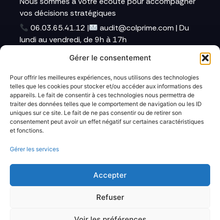
Nous sommes à votre écoute pour accompagner
vos décisions stratégiques
06.03.65.41.12 |
audit@colprime.com | Du
lundi au vendredi, de 9h à 17h
Infos Légales
Gérer le consentement
Politique de Confidentialité
Pour offrir les meilleures expériences, nous utilisons des technologies
Conditions Générales d’Utilisation
telles que les cookies pour stocker et/ou accéder aux informations des
appareils. Le fait de consentir à ces technologies nous permettra de
Politique des Cookies
traiter des données telles que le comportement de navigation ou les ID
uniques sur ce site. Le fait de ne pas consentir ou de retirer son
consentement peut avoir un effet négatif sur certaines caractéristiques
Navigation
et fonctions.
Accueil
propos
Gérer les services
Solutions
Blog
Accepter
Avis clients
Refuser
FAQ
Voir les préférences