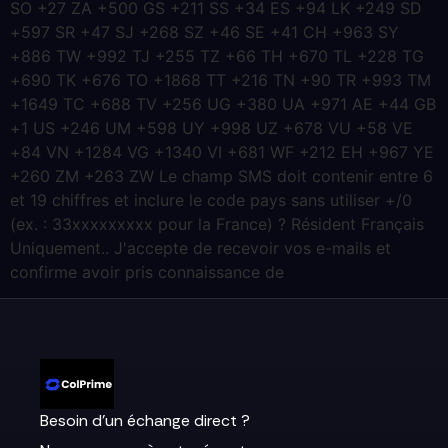
SO +27 ZA +500 GS +211 SS +34 ES +94 LK +249 SD
+597 SR +47 SJ +268 SZ +46 SE +41 CH +963 SY
+886 TW +992 TJ +255 TZ +66 TH +670 TL +228 TG
+690 TK +676 TO +1868 TT +216 TN +90 TR +993 TM
+1649 TC +688 TV +256 UG +380 UA +971 AE +44 GB
+1 US +246 UM +598 UY +998 UZ +678 VU +58 VE
+84 VN +1284 VG +1340 VI +681 WF +212 EH +967 YE
+260 ZM +263 ZW Le champ SMS doit contenir entre 6
et 19 chiffres et inclure le code pays sans utiliser +/0
(ex. : 33xxxxxxxxx pour la France) ? Résident Français
Uniquement.. J'accepte de recevoir vos e-mails et
confirme avoir pris connaissance de
Besoin d’un échange direct ?