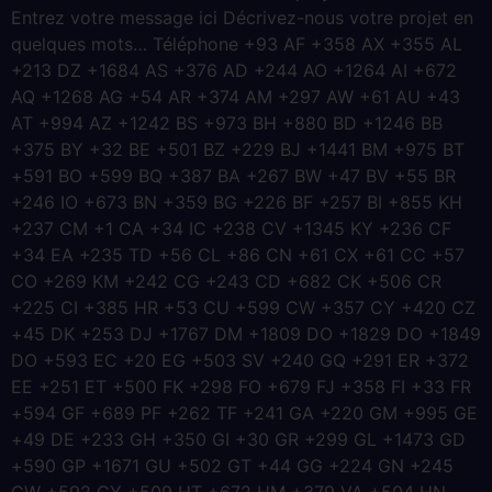
Entrez votre message ici Décrivez-nous votre projet en
quelques mots… Téléphone +93 AF +358 AX +355 AL
+213 DZ +1684 AS +376 AD +244 AO +1264 AI +672
AQ +1268 AG +54 AR +374 AM +297 AW +61 AU +43
AT +994 AZ +1242 BS +973 BH +880 BD +1246 BB
+375 BY +32 BE +501 BZ +229 BJ +1441 BM +975 BT
+591 BO +599 BQ +387 BA +267 BW +47 BV +55 BR
+246 IO +673 BN +359 BG +226 BF +257 BI +855 KH
+237 CM +1 CA +34 IC +238 CV +1345 KY +236 CF
+34 EA +235 TD +56 CL +86 CN +61 CX +61 CC +57
CO +269 KM +242 CG +243 CD +682 CK +506 CR
+225 CI +385 HR +53 CU +599 CW +357 CY +420 CZ
+45 DK +253 DJ +1767 DM +1809 DO +1829 DO +1849
DO +593 EC +20 EG +503 SV +240 GQ +291 ER +372
EE +251 ET +500 FK +298 FO +679 FJ +358 FI +33 FR
+594 GF +689 PF +262 TF +241 GA +220 GM +995 GE
+49 DE +233 GH +350 GI +30 GR +299 GL +1473 GD
+590 GP +1671 GU +502 GT +44 GG +224 GN +245